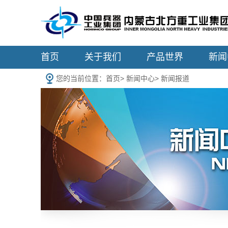
首页
关于我们
产品世界
新闻
您的当前位置：
首页
>
新闻中心
>
新闻报道