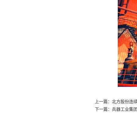
上一篇：
北方股份连续
下一篇：
兵器工业集