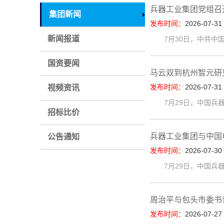
兵器工业集团党组召
集团新闻
发布时间：
2026-07-31
新闻报道
7月30日，中共中国
国资要闻
马云双到杭州智元研
发布时间：
2026-07-31
视频资讯
7月29日，中国兵器
招标比价
兵器工业集团与中国
公告通知
发布时间：
2026-07-30
7月29日，中国兵器
周治平与包头市委书
发布时间：
2026-07-27