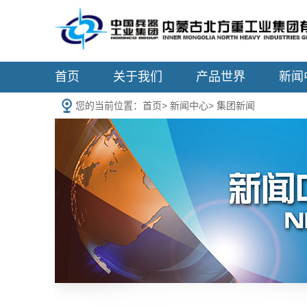
首页
关于我们
产品世界
新闻
您的当前位置：
首页
>
新闻中心
>
集团新闻