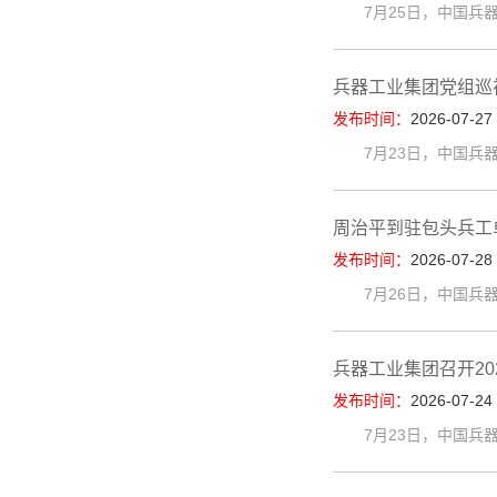
7月25日，中国兵器
兵器工业集团党组巡
发布时间：
2026-07-27
7月23日，中国兵器
周治平到驻包头兵工
发布时间：
2026-07-28
7月26日，中国兵器
兵器工业集团召开20
发布时间：
2026-07-24
7月23日，中国兵器工